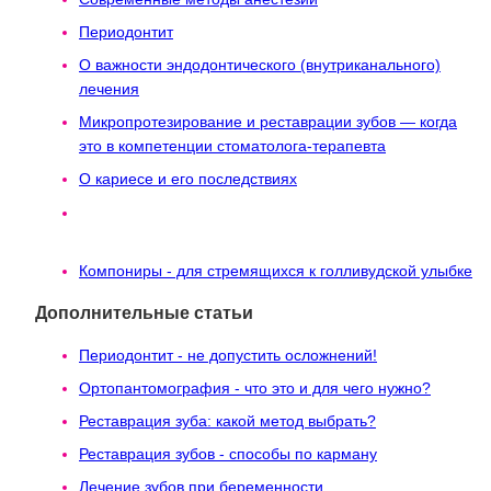
Периодонтит
О важности эндодонтического (внутриканального)
лечения
Микропротезирование и реставрации зубов — когда
это в компетенции стоматолога-терапевта
О кариесе и его последствиях
Терапевтическая подготовка к протезированию.
Зачем?
Компониры - для стремящихся к голливудской улыбке
Дополнительные статьи
Периодонтит - не допустить осложнений!
Ортопантомография - что это и для чего нужно?
Реставрация зуба: какой метод выбрать?
Реставрация зубов - способы по карману
Лечение зубов при беременности