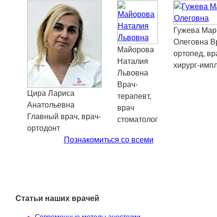
Гужева
Мар
Олеговна
В
Майорова
ортопед, вр
Наталия
хирург-имп
Львовна
Врач-
Цира
Лариса
терапевт,
Анатольевна
врач
Главный врач, врач-
стоматолог
ортодонт
Познакомиться со всеми
Статьи наших врачей
Современные методы анестезии