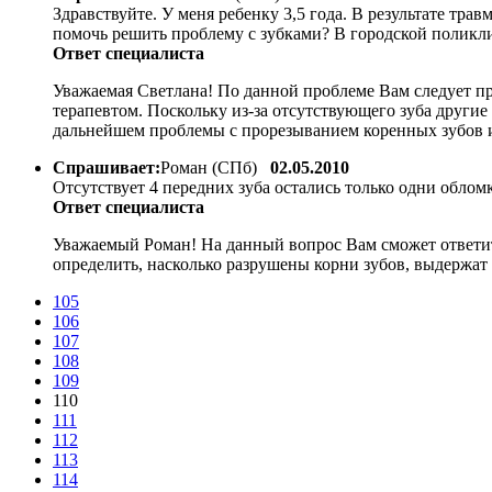
Здравствуйте. У меня ребенку 3,5 года. В результате тра
помочь решить проблему с зубками? В городской поликли
Ответ специалиста
Уважаемая Светлана! По данной проблеме Вам следует пр
терапевтом. Поскольку из-за отсутствующего зуба другие
дальнейшем проблемы с прорезыванием коренных зубов и
Спрашивает:
Роман (СПб)
02.05.2010
Отсутствует 4 передних зуба остались только одни обло
Ответ специалиста
Уважаемый Роман! На данный вопрос Вам сможет ответит
определить, насколько разрушены корни зубов, выдержат л
105
106
107
108
109
110
111
112
113
114