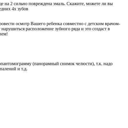
еще на 2 сильно повреждена эмаль. Скажите, можете ли вы
едних 4х зубов
ровести осмотр Вашего ребенка совместно с детским врачом-
 нарушиться расположение зубного ряда и это создаст в
ием!
опантомограмму (панорамный снимок челюсти), т.к. надо
палений и т.д.