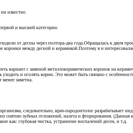
 ни известно
первой и высшей категории.
отходили от десны через полтора-два года.Обращалась к двум пр
ние коронки между десной и керамикой.Поэтому я и интересовала
еть вариант с заменой металлокерамических коронок на керами
ь уходить и оголять корни. Это может быть связано с особенно
т менее заметна.
организма, следовательно, врач-пародонтолог разрабатывает и
по снятию зубных отложений, налета и фторирования. (Данная ко
е как: глубокая чистка, устранение воспалений десен, и т.д.