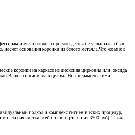
офессорам-ничего плохого про мои десны не услышала,а был
сь насчет основания коронки из белого металла.Что же мне в
ческие коронки на каркасе из диоксида циркония или оксида
стями Вашего организма в целом. Но с керамическими
ндивидуальный подход и комплекс гигиенических процедур,
мплексная чистка всей полости рта стоит 3500 руб). Также