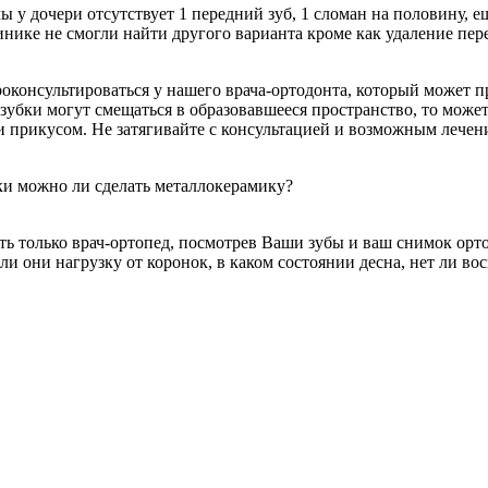
вмы у дочери отсутствует 1 передний зуб, 1 сломан на половину, 
нике не смогли найти другого варианта кроме как удаление пер
оконсультироваться у нашего врача-ортодонта, который может п
 зубки могут смещаться в образовавшееся пространство, то может
 прикусом. Не затягивайте с консультацией и возможным лечен
мки можно ли сделать металлокерамику?
ь только врач-ортопед, посмотрев Ваши зубы и ваш снимок орт
и они нагрузку от коронок, в каком состоянии десна, нет ли вос