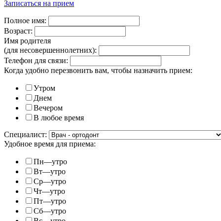
Записаться на прием
Полное имя:
Возраст:
Имя родителя
(для несовершеннолетних):
Телефон для связи:
Когда удобно перезвонить вам, чтобы назначить прием:
Утром
Днем
Вечером
В любое время
Специалист:
Удобное время для приема:
Пн—утро
Вт—утро
Ср—утро
Чт—утро
Пт—утро
Сб—утро
Вс—утро